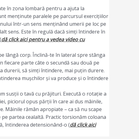
pate în zona lombară pentru a ajuta la
unt menținute paralele pe parcursul exercițiilor
zinului într-un sens menținând umerii pe loc pe
lalt sens. Este în regulă dacă simți întindere în
(
dă click aici pentru a vedea video cu
e lângă corp. Înclină-te în lateral spre stânga
at în fiecare parte câte o secundă sau două pe
ta durerii, să simți întindere, mai puțin durere.
întinderea mușchilor și va produce și o întindere
m susții o tavă cu prăjituri. Execută o rotație a
ei, piciorul opus părții în care ai dus mâinile,
are. Mâinile rămân apropiate – ca să nu scape
le pe partea cealaltă. Practic torsionăm coloana
ă, întinderea detensionând-o (
dă click aici