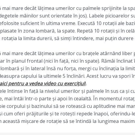
ă mai mare decât lățimea umerilor cu palmele sprijinite la s
degetele mâinilor sunt orientate în jos). Labele picioarelor s
folosite suficient în ultima vreme. Execută 10 rotații ale ba
 plasate în zona lombară, la spate. Repetă 10 rotații și în celă
rotația la limita durerii, să simți întindere, mai puțin durere 
ă mai mare decât lățimea umerilor cu brațele atârnând liber p
r în planul frontal (nici în față, nici în spate). Rămâi înclin
lombară și în lateral însă nu forța, mergi cu înclinația la limi
easupra capului la ultimele 5 înclinări. Acest lucru va spori 
 aici pentru a vedea video cu exercițiul
).
e întinse în față la nivelul umerilor și palmele în sus ca și cu
e, mai întâi într-o parte și apoi în cealaltă. În momentul rotați
voie corpului și bazinului să se rotească cu aplitudine mai m
i cum oferi prăjiturile și te rotești repede înapoi, oferindu-
 această mișcare de rotație să se întindă la lungimea maxim