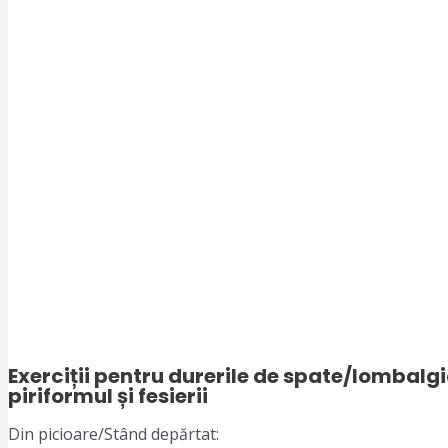
Exerciții pentru durerile de spate/lombalgi
piriformul și fesierii
Din picioare/Stând depărtat: