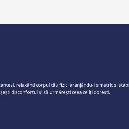
ntezi, relaxând corpul tău fizic, aranjându-l simetric și stabi
ești disconfortul și să urmărești ceea ce îți dorești.