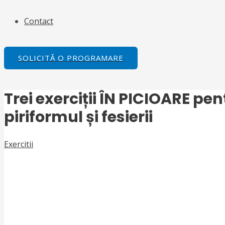
Contact
SOLICITĂ O PROGRAMARE
Trei exerciții ÎN PICIOARE p
piriformul și fesierii
Exercitii