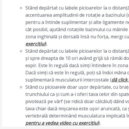
Stând depărtat cu labele picioarelor la o distanț
accentuarea amplitudinii de rotație a bazinului (
pentru a întinde suplimentar și alte ligamente ne
cât posibil, ajutând rotațiile bazinului cu mâinile
zona inghinală și dorsală însă nu forța, mergi cu 
exercițiul
).
Stând depărtat cu labele picioarelor la o distanț
și spre dreapta de 10 ori având grijă să rămâi doa
expir. Este în regulă dacă simți întindere în zona 
Dacă simți că este în regulă, poți să îndoi mâna d
suplimentară musculaturii intercostale (
dă click
Stând cu picioarele doar ușor depărtate, cu brațel
trunchiului ca și cum a-i oferi tava celor din spat
pivotează pe vârf (se ridică doar călcâiul) dând 
tava chiar dacă mișcarea este ușor aruncată, ca ș
vertebrală determinând musculatura implicată în
pentru a vedea video cu exercițiul
).