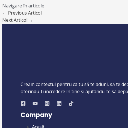
Navigare în articole
←
Previous Articol
Next Articol
→
Creăm contextul pentru ca tu să te aduni, să te deca
oferindu-ți încredere în tine și ajutându-te să depăș
Company
Acasă